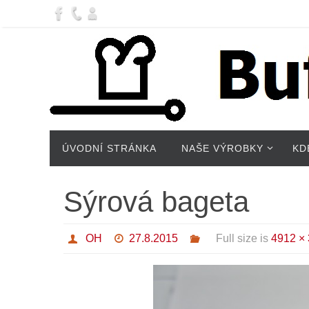
ÚVODNÍ STRÁNKA
NAŠE VÝROBKY
KD
Sýrová bageta
OH
27.8.2015
Full size is
4912 ×